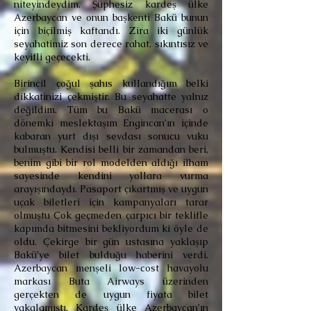
niteyindeydim. Şüphesiz kardeş ülke
Azerbaycan ve onun başkenti Bakü bunun
için biçilmiş kaftandı. Zira iki günlük
seyahatimiz son derece rahat, sıkıntısız ve
keyifli geçecekti.
Birincil çoğul şahıs kullandığım belki
dikkatinizi çekmiştir. Bu seyahatte yalnız
değildim. Tüm bu Bakü macerası o
dönemki meslektaşım Engincan’ın içinde
kabaran yurt dışı sevdası sonucu vuku
bulmuştu. Kendisi belli bir zamandan beri,
benim gibi bir rol modelden aldığı ilham
sayesinde kendini yollara vurma
arayışındaydı. Pasaport çıkartmış ve uygun
uçak biletleri için kampanyaları tarar
olmuştu Çok geçmeden çarpıcı bir teklifle
kapımda bitmesini bekliyordum ki öyle de
oldu. Çekirge bir gün ustasına yaklaşıp
Bakü’ye bilet bulduğu haberini verdi.
Azerbaycan menşeli low-cost havayolu
markası Buta Airways üzerinden
gerçekten de uygun fiyata bilet
yakalamıştı. Kardeş ülke Azerbaycan’ın