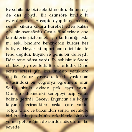
Ev sahibimiz bizi sokaktan aldı. Binanın içi
de dışı gibiydi. Bir asansöre bindik ki
evlerden ırak. Ahşaptan yapılmış, tak tuk
sesler çıkara çıkara hareket eden kabus
gibi bir asansördü Casus filmlerinde ana
karakterin gizlenmek için kullandığı eski
mi eski binalara benziyordu burası her
haliyle. Neyse ki apartmanın içi hiç de
fena değildi. Büyük ve geniş bir daireydi.
Dört tane odası vardı. Ev sahibimiz Sadıg
abi bize çay demledi. Biraz lafladık. Daha
sonra ertesi gün için anlaşıp yataklara
geçtik. Yalnız yaşayan, kırklı yaşlarının
ortasındaki bir coğrafya öğretmeni olan
Sadıg abinin evinde pek eşya yoktu.
Oturma odasındaki kanepeyi açıp yatak
haline getirdi. Geceyi Engincan ile koyun
koyuna geçirmekten başka çare yoktu.
Tolga, Ufuk ve babamdan sonra, seyahate
birlikte çıktığım bütün erkeklerle birlikte
yatma geleneğimi de sürdürmüş oldum bu
sayede.