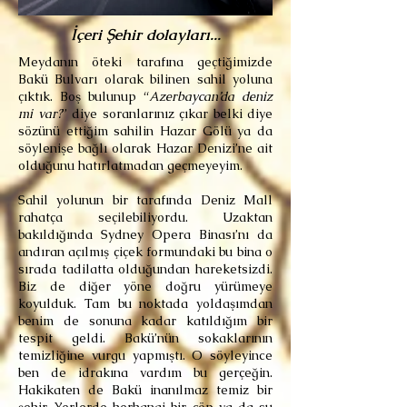
İçeri Şehir dolayları...
Meydanın öteki tarafına geçtiğimizde
Bakü Bulvarı olarak bilinen sahil yoluna
çıktık. Boş bulunup “
Azerbaycan’da deniz
mi var?
” diye soranlarınız çıkar belki diye
sözünü ettiğim sahilin Hazar Gölü ya da
söylenişe bağlı olarak Hazar Denizi’ne ait
olduğunu hatırlatmadan geçmeyeyim.
Sahil yolunun bir tarafında Deniz Mall
rahatça seçilebiliyordu. Uzaktan
bakıldığında Sydney Opera Binası’nı da
andıran açılmış çiçek formundaki bu bina o
sırada tadilatta olduğundan hareketsizdi.
Biz de diğer yöne doğru yürümeye
koyulduk. Tam bu noktada yoldaşımdan
benim de sonuna kadar katıldığım bir
tespit geldi. Bakü’nün sokaklarının
temizliğine vurgu yapmıştı. O söyleyince
ben de idrakına vardım bu gerçeğin.
Hakikaten de Bakü inanılmaz temiz bir