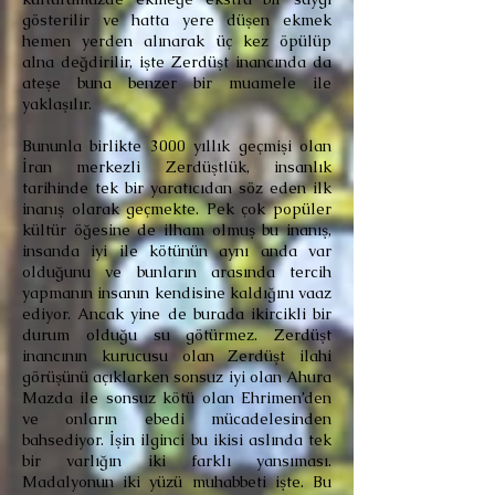
gösterilir ve hatta yere düşen ekmek
hemen yerden alınarak üç kez öpülüp
alna değdirilir, işte Zerdüşt inancında da
ateşe buna benzer bir muamele ile
yaklaşılır.
Bununla birlikte 3000 yıllık geçmişi olan
İran merkezli Zerdüştlük, insanlık
tarihinde tek bir yaratıcıdan söz eden ilk
inanış olarak geçmekte. Pek çok popüler
kültür öğesine de ilham olmuş bu inanış,
insanda iyi ile kötünün aynı anda var
olduğunu ve bunların arasında tercih
yapmanın insanın kendisine kaldığını vaaz
ediyor. Ancak yine de burada ikircikli bir
durum olduğu su götürmez. Zerdüşt
inancının kurucusu olan Zerdüşt ilahi
görüşünü açıklarken sonsuz iyi olan Ahura
Mazda ile sonsuz kötü olan Ehrimen’den
ve onların ebedi mücadelesinden
bahsediyor. İşin ilginci bu ikisi aslında tek
bir varlığın iki farklı yansıması.
Madalyonun iki yüzü muhabbeti işte. Bu