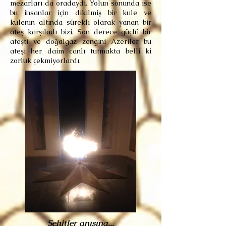
mezarları da oradaydı. Yolun sonunda ise
bu insanlar için dikilmiş bir kule ve
kulenin altında sürekli olarak yanan bir
ateş karşıladı bizi. Son derece güçlü bir
ateşti ve doğalgaz zengini Azeriler bu
ateşi her daim canlı tutmakta belli ki
zorluk çekmiyorlardı.
Şehitler anısına...