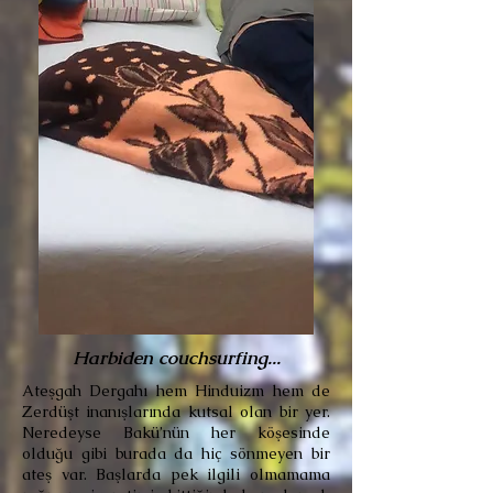
Harbiden couchsurfing...
Ateşgah Dergahı hem Hinduizm hem de
Zerdüşt inanışlarında kutsal olan bir yer.
Neredeyse Bakü’nün her köşesinde
olduğu gibi burada da hiç sönmeyen bir
ateş var. Başlarda pek ilgili olmamama