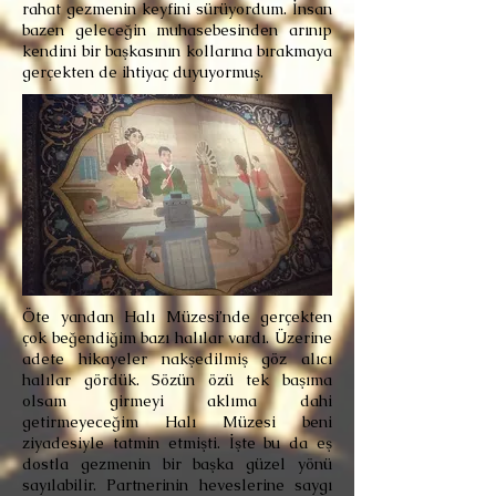
rahat gezmenin keyfini sürüyordum. İnsan
bazen geleceğin muhasebesinden arınıp
kendini bir başkasının kollarına bırakmaya
gerçekten de ihtiyaç duyuyormuş.
Öte yandan Halı Müzesi’nde gerçekten
çok beğendiğim bazı halılar vardı. Üzerine
adete hikayeler nakşedilmiş göz alıcı
halılar gördük. Sözün özü tek başıma
olsam girmeyi aklıma dahi
getirmeyeceğim Halı Müzesi beni
ziyadesiyle tatmin etmişti. İşte bu da eş
dostla gezmenin bir başka güzel yönü
sayılabilir. Partnerinin heveslerine saygı