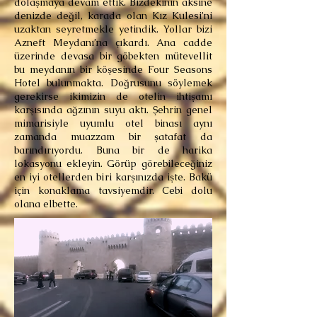
dolaşmaya devam ettik. Bizdekinin aksine
denizde değil, karada olan Kız Kulesi’ni
uzaktan seyretmekle yetindik. Yollar bizi
Azneft Meydanı’na çıkardı. Ana cadde
üzerinde devasa bir göbekten mütevellit
bu meydanın bir köşesinde Four Seasons
Hotel bulunmakta. Doğrusunu söylemek
gerekirse ikimizin de otelin ihtişamı
karşısında ağzının suyu aktı. Şehrin genel
mimarisiyle uyumlu otel binası aynı
zamanda muazzam bir şatafat da
barındırıyordu. Buna bir de harika
lokasyonu ekleyin. Görüp görebileceğiniz
en iyi otellerden biri karşınızda işte. Bakü
için konaklama tavsiyemdir. Cebi dolu
olana elbette.