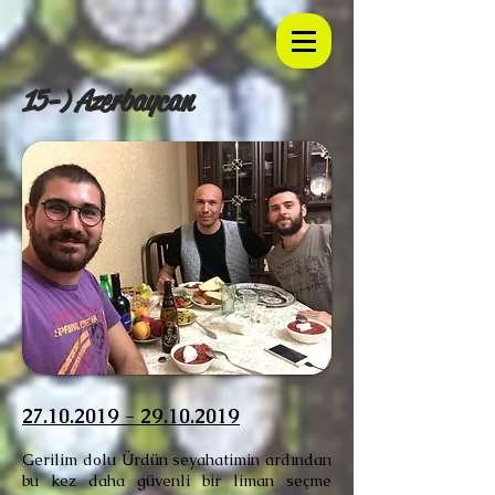
15-) Azerbaycan
27.10.2019 - 29.10.2019
Gerilim dolu Ürdün seyahatimin ardından
bu kez daha güvenli bir liman seçme