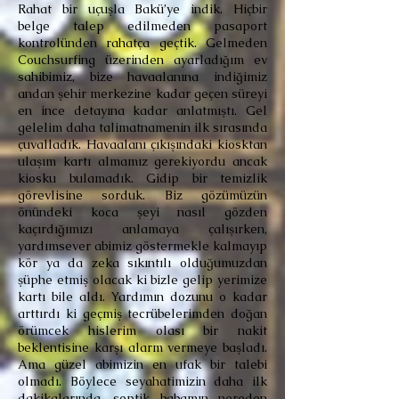
Rahat bir uçuşla Bakü’ye indik. Hiçbir
belge talep edilmeden pasaport
kontrolünden rahatça geçtik. Gelmeden
Couchsurfing üzerinden ayarladığım ev
sahibimiz, bize havaalanına indiğimiz
andan şehir merkezine kadar geçen süreyi
en ince detayına kadar anlatmıştı. Gel
gelelim daha talimatnamenin ilk sırasında
çuvalladık. Havaalanı çıkışındaki kiosktan
ulaşım kartı almamız gerekiyordu ancak
kiosku bulamadık. Gidip bir temizlik
görevlisine sorduk. Biz gözümüzün
önündeki koca şeyi nasıl gözden
kaçırdığımızı anlamaya çalışırken,
yardımsever abimiz göstermekle kalmayıp
kör ya da zeka sıkıntılı olduğumuzdan
şüphe etmiş olacak ki bizle gelip yerimize
kartı bile aldı. Yardımın dozunu o kadar
arttırdı ki geçmiş tecrübelerimden doğan
örümcek hislerim olası bir nakit
beklentisine karşı alarm vermeye başladı.
Ama güzel abimizin en ufak bir talebi
olmadı. Böylece seyahatimizin daha ilk
dakikalarında, septik babamın nereden