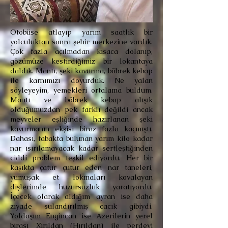
Otobüse atlayıp yarım saatlik bir
yolculuktan sonra şehir merkezine vardık.
Çok fazla açılmadan kısaca dolanıp,
gözümüze kestirdiğimiz bir lokantaya
daldık. Mantı, şeki kavurma, böbrek kebap
ile karnımızı doyurduk. Ne yalan
söyleyeyim, yemekleri ortalama buldum.
Mantı ve böbrek kebap alışık
olduğumuzdan pek farklı değildi ancak
meyveler eşliğinde hazırlanan şeki
kavurmanın ekşisi biraz fazla kaçmıştı.
Dahası, tabakta bulunan yarım kilo kadar
nar ısırılamayacak kadar sertleştiğinden
ciddi problem teşkil ediyordu. Her bir
kaşıkta çatur çutur eden nar taneleri,
yumuşak et lokmaları kovalayan
dişlerimde huzursuzluk yaratıyordu.
İçecek olarak aldığım ayran ise daha
ziyade sulandırılmış cacık gibiydi.
Yoldaşım Engincan ise Azerilerin yerel
birası Xırıldan (Hırıldan) ile perdeyi