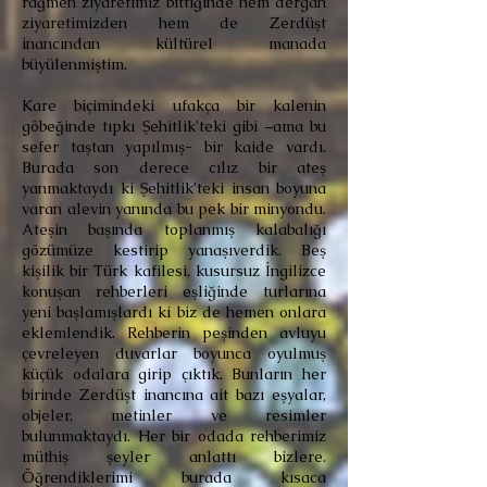
rağmen ziyaretimiz bittiğinde hem dergah
ziyaretimizden hem de Zerdüşt
inancından kültürel manada
büyülenmiştim.
Kare biçimindeki ufakça bir kalenin
göbeğinde tıpkı Şehitlik’teki gibi –ama bu
sefer taştan yapılmış- bir kaide vardı.
Burada son derece cılız bir ateş
yanmaktaydı ki Şehitlik’teki insan boyuna
varan alevin yanında bu pek bir minyondu.
Ateşin başında toplanmış kalabalığı
gözümüze kestirip yanaşıverdik. Beş
kişilik bir Türk kafilesi, kusursuz İngilizce
konuşan rehberleri eşliğinde turlarına
yeni başlamışlardı ki biz de hemen onlara
eklemlendik. Rehberin peşinden avluyu
çevreleyen duvarlar boyunca oyulmuş
küçük odalara girip çıktık. Bunların her
birinde Zerdüşt inancına ait bazı eşyalar,
objeler, metinler ve resimler
bulunmaktaydı. Her bir odada rehberimiz
müthiş şeyler anlattı bizlere.
Öğrendiklerimi burada kısaca