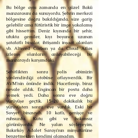
Bu bölge aynı zamanda en güzel Bakü
manzarasını da sunuyordu. Şehrin merkezi
bölgesine doğru bakıldığında, size garip
gelebilir ama fütüristik bir imge yakalamış
gibi hissettim. Deniz kıyısında bir şehir,
ufukta gemiler, kıyı boyunca uzanan
şatafatlı binalar, ihtişamlı inşaat alanları
vb. Altered Carbon ya da Cloud Atlas
izlemiş olanların anlayabileceği bir
manzaraydı karşımdaki.
Şehitlikten sonra polis abimizin
yönlendirdiği otobüse atlayıverdik. Bir
AVM’nin önünde indik. Hacetlenip, biraz
nevale aldık. Engincan bir posta daha
yemek yedi. Daha sonra eve doğru
yürüyüşe geçtik. 15-20 dakikalık bir
yürüyüşten sonra eve vardık. Eski bir
Sovyet binasıydı. 10 katlı, genişçe ve
ruhsuzdu. Kutu gibi ve bakımsız
görünüyordu. Ne yalan söyleyeyim,
Bakırköy Adalet Sarayı’nın minyatürüne
benzetmekten kendimi alamadım.