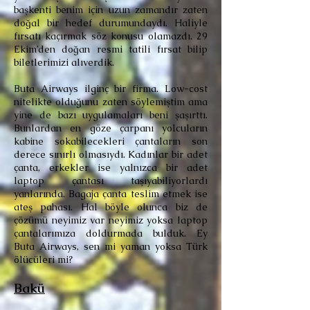
başkenti benim için uzun zamandır zaten
doğal bir hedef durumundaydı. Haliyle
fırsatı kaçırmak söz konusu olamazdı. 29
Ekim’den doğan resmi tatili fırsat bilip
biletlerimizi alıverdik.
Buta Airways ilginç bir firma. Low-cost
nitelikte olduğunu zaten söylemiştim ama
yine de bazı uygulamaları beni şaşırttı.
Bunlardan en göze çarpanı yolcuların
kabine sokabilecekleri çantaların son
derece sınırlı olmasıydı. Kadınlar bir adet
çanta, erkekler ise yalnızca bir adet
laptop çantası taşıyabiliyorlardı
yanlarında. Bagaja çanta teslim etmek ise
ateş pahası. Hal böyle olunca biz de
çözümü neyimiz var neyimiz yoksa laptop
çantalarımıza doldurmada bulduk. Ey
Buta Airways, sen mi yaman yoksa Türk
ölücüleri mi?
Bakü