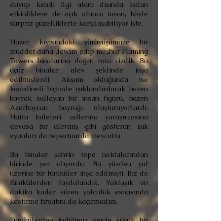
duyup kendi ilgi alanı dışında kalan
etkinliklere de açık olunca insan, böyle
sürpriz güzelliklerle karşılaşabiliyor işte.
Hazar kıyısındaki yürüyüşümüze bir
müddet daha devam edip meşhur Flaming
Towers binalarına doğru rota çizdik. Bu
üçüz binalar alev şeklinde inşa
edilmişlerdi. Akşam olduğunda ise
koordineli biçimde ışıklandırılarak bazen
bayrak sallayan bir insan figürü, bazen
Azerbaycan bayrağı oluşturuyorlardı.
Hatta kuleleri, adlarına yaraşırcasına
devasa bir alevmiş gibi gösteren ışık
oyunları da repertuarda mevcuttu.
Bu binalar şehrin tepe noktalarından
birinde yer alıyordu. Bu yüzden yol
üzerine bir füniküler inşa edilmişti. Biz de
fünikülerden faydalandık. Yaklaşık on
dakika kadar süren yolculuk esnasında
kestirme fırsatını da kaçırmadım.
Fünikülerden indiğimiz yerde küçük bir