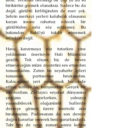
şehir. Yerlerde herhangi bir çöp ya da su
birikintisi görmek olanaksız. Sadece bu da
değil, gürültü kirliliğinden de eser yok.
Şehrin merkezi yerleri kalabalık olmasına
karşın insanı rahatsız edecek bir
gürültüden asla söz edilemez. Bu
bakımdan Bakü’yü takdir etmemek
mümkün değil.
Hava kararmaya yüz tutarken yine
yoldaşımın önerisiyle Halı Müzesi’ni
gezdik. Tek olsam hiç de heves
etmeyeceğim müze ziyaretini ses etmeden
tamamladım. Zaten bu seyahatte ipleri
tamamen partnerime bırakmıştım.
Kalacağımız yeri ayarlamak haricinde
etliye sütlüye hiç karışmadım. Gerçek bir
mentordum. Zorlayıcı seyahat dünyasına
çırağımı hazırlarken, yalnızca
yaşanabilecek olağanüstü hallerde
devreye girmek üzere kontrolü ona
bırakmıştım. Padawanım da son derece
doğru kararlar vererek beni gururlandırdı.
Tabi ben de uzun zaman sonra kafam