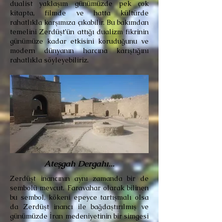
dualist yaklaşım günümüzde pek çok
kitapta, filmde ve hatta kültürde
rahatlıkla karşımıza çıkabilir. Bu bakımdan
temelini Zerdüşt’ün attığı dualizm fikrinin
günümüze kadar etkisini koruduğunu ve
modern dünyanın harcına karıştığını
rahatlıkla söyleyebiliriz.
Ateşgah Dergahı...
Zerdüşt inancının aynı zamanda bir de
sembolü mevcut. Faravahar olarak bilinen
bu sembol, kökeni epeyce tartışmalı olsa
da Zerdüşt inancı ile bağdaştırılmış ve
günümüzde İran medeniyetinin bir simgesi