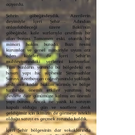
açıyordu.
Şehrin göbeğindeydik. Azerilerin
deyimiyle İçeri Şehir…. Adından
anlaşılabileceği üzere Bakü’nün
göbeğinde, kale surlarıyla çevrilmiş bir
alan burası. Tamamen eski, otantik bir
mimari hakim burada. Bazı resmi
kurumlar ve genel mimariyle uyum arz
eden kafeler de İçeri Şehir’in
muhteviyatındaki yerlerini koruyorlar.
Tüm bunların yanında bu bölgedeki en
hayati yapı hiç şüphesiz Şirvanşahlar
Sarayı. Azerbaycan coğrafyasında yaklaşık
yedi asır kadar hüküm sürmüş ve bölge
tarihinde önemli etkiler yaratmış bu
devlete dair günümüze kalmış en önemli
yapı burası. Ancak ne yazık ki sarayın
kapalı olduğu gün ve saatlere denk
geldiğimiz için ikimizin de görmeye istekli
olduğu sarayı es geçmek zorunda kaldık.
İçeri Şehir bölgesinin dar sokaklarında