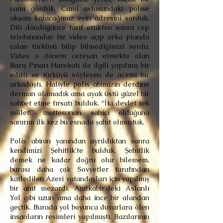
cami gördük. Cami avlusundaki polise
akşam kalacağımız evin adresini sorduk.
Dili döndüğünce tarif ettikten sonra cep
telefonundan bir video açıp arka planda
çalan türküyü bilip bilmediğimizi sordu.
Video o dönem cereyan etmekte olan
Barış Pınarı Harekatı ile ilgili yapılmış bir
editti ve türküyü söyleyen de acemi bir
arkadaştı. Haliyle polis abimizin derdine
derman olamadık ama ayak üstü güzel bir
sohbet etme fırsatı bulduk. “İki devlet tek
millet!” mottosunun sahici olduğuna
sanırım ilk kez bu esnada şahit olmuştuk.
Polis abinin yanından ayrıldıktan sonra
kendimizi Şehitlik’te bulduk. Şehitlik
demek ne kadar doğru olur bilemem,
burası daha çok Sovyetler tarafından
katledilen Azeri vatandaşları için yapılmış
bir anıt mezardı. Anıtkabir’deki Aslanlı
Yol gibi uzun ama daha ince bir alandan
geçtik. Burada yol boyunca duvarlara ölen
insanların resimleri yapılmıştı. Bazılarının