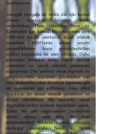
özetliyorum:
Ateşgah Dergahı iki farklı din için kutsal
olması açısından dünyanın sayılı
yerlerinden. Hem Hindular hem de
Zerdüştler için kutsal. Burada yanan ateş
1880’lere kadar asırlarca doğal olarak
yanarken, 1880’lerde şehrin yeraltı
zenginliklerine karşı gerçekleştirilen
saldırı esnasında bu ateş sönmüş. Daha
sonradan insanlar bunu yapay olarak
yakmışlar ve şimdi sürekli yanmasını
sağlıyorlar. Öte yandan ateşe tapmak ve
putperestlikle suçlanan Zerdüştler için
ateş mukaddes olsa da ateşe tapınma gibi
bir durumdan söz edilemez. Ateş zihni
arındıran bir unsur olarak görülüyor ve
değer atfediliyor. Bu nedenle ateşe
doğrudan nefes vermek kesinlikle yasak.
Zaten bu gibi uygulamalar nedeniyle
adları çıkmış ama ateş ile olan
münasebetleri bizdeki ekmek örneğini
andırıyor esasında. Nasıl ki bizim
kültürümüzde ekmeğe ekstra bir saygı