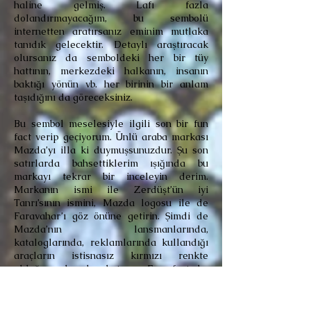
haline gelmiş. Lafı fazla
dolandırmayacağım, bu sembolü
internetten aratırsanız eminim mutlaka
tanıdık gelecektir. Detaylı araştıracak
olursanız da semboldeki her bir tüy
hattının, merkezdeki halkanın, insanın
baktığı yönün vb. her birinin bir anlam
taşıdığını da göreceksiniz.
Bu sembol meselesiyle ilgili son bir fun
fact verip geçiyorum. Ünlü araba markası
Mazda’yı illa ki duymuşsunuzdur. Şu son
satırlarda bahsettiklerim ışığında bu
markayı tekrar bir inceleyin derim.
Markanın ismi ile Zerdüşt’ün iyi
Tanrı’sının ismini, Mazda logosu ile de
Faravahar’ı göz önüne getirin. Şimdi de
Mazda’nın lansmanlarında,
kataloglarında, reklamlarında kullandığı
araçların istisnasız kırmızı renkte
olduğunu hesaba katın… Fun fact bu
kadar!
Son derece keyifli ve faydalı geçen