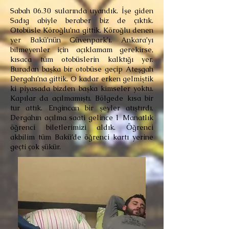
Sabah 06.30 sularında uyandık. İşe giden
Sadıg abiyle beraber biz de çıktık.
Otobüsle Köroğlu’na gittik. Köroğlu denen
yer Bakü’nün Güvenpark’ı. Ankara’yı
bilmeyenler için açıklamam gerekirse,
kısaca tüm otobüslerin kalktığı yer.
Buradan başka bir otobüse geçip Ateşgah
Dergahı’na gittik. O kadar erken gelmiştik
ki piyasada bizden başka kimseler yoktu.
Kapılar da açılmamıştı. Bölgede kısa bir
tur attık. Engincan bir şeyler atıştırdı.
Dergahın açılma saati gelince 1 Manatlık
öğrenci biletlerimizi aldık. Öğrenci
akbilim tüm Bakü’de öğrenci kartı yerine
geçti çok şükür.