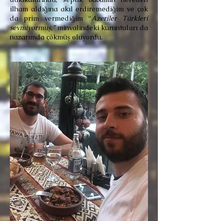
ilham aldığına akıl erdiremediğim ve çok
da prim vermediğim “
Azeriler Türkleri
sevmiyormuş,”
minvalindeki kuruntuları da
nazarımda çökmüş oluyordu.