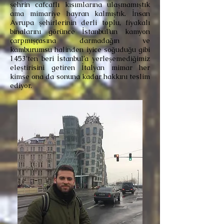
şehrin cafcaflı kısımlarına ulaşmamıştık
ama mimariye hayran kalmıştık. İnsan
Avrupa şehirlerinin derli toplu, fiyakalı
binalarını görünce İstanbul’un kamyon
çarpmışçasına darmadağın ve
kamburumsu halinden iyice soğuduğu gibi
1453’ten beri İstanbul’a yerleşemediğimiz
eleştirisini getiren İtalyan mimar her
kimse ona da sonuna kadar hakkını teslim
ediyor.