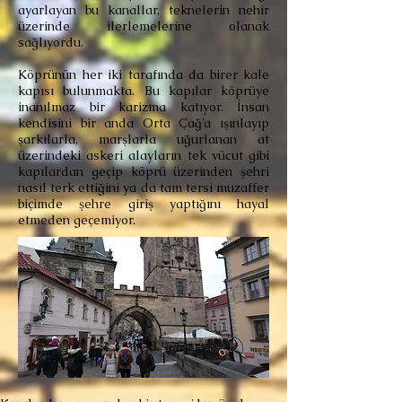
ayarlayan bu kanallar, teknelerin nehir
üzerinde ilerlemelerine olanak
sağlıyordu.
Köprünün her iki tarafında da birer kale
kapısı bulunmakta. Bu kapılar köprüye
inanılmaz bir karizma katıyor. İnsan
kendisini bir anda Orta Çağ’a ışınlayıp
şarkılarla, marşlarla uğurlanan at
üzerindeki askeri alayların tek vücut gibi
kapılardan geçip köprü üzerinden şehri
nasıl terk ettiğini ya da tam tersi muzaffer
biçimde şehre giriş yaptığını hayal
etmeden geçemiyor.