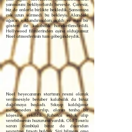
yanmasını bekliyorlardı hevesle. Çaresiz,
biz de onlarla birlikte bekledik. Şansımıza
çok uzun sürmedi bu bekleyiş. Alandaki
ağacın ışıklandırmaları açıldı ve mini bir
gösteri ile kalabalık hareketlendirildi.
Hollywood filmlerinden aşina olduğumuz
Noel atmosferinin tam göbeğindeydik.
Noel heyecanının startının resmi olarak
verilmesiyle beraber kalabalık da biraz
dağılmaya başladı. Sıkışıp kaldığımız
mengeneden sıyrılıp, alanın tenha bir
köşesine çekildik. Rahatça soluk alıp
verebilmenin huzuruna vardık. Old Town’u
saran cümbüşü biraz da dışarıdan
seyretme fırsatı bulduk. Sizi bilmem ama