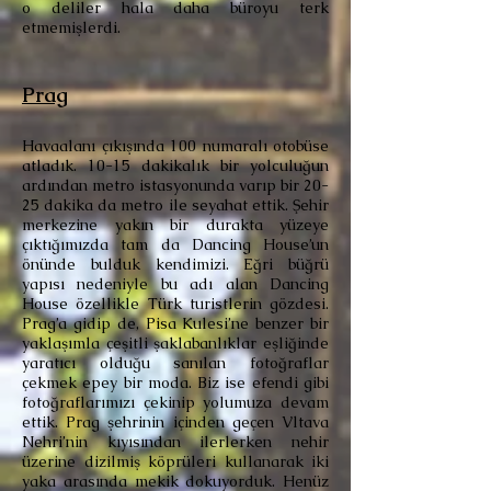
o deliler hala daha büroyu terk
etmemişlerdi.
Prag
Havaalanı çıkışında 100 numaralı otobüse
atladık. 10-15 dakikalık bir yolculuğun
ardından metro istasyonunda varıp bir 20-
25 dakika da metro ile seyahat ettik. Şehir
merkezine yakın bir durakta yüzeye
çıktığımızda tam da Dancing House’un
önünde bulduk kendimizi. Eğri büğrü
yapısı nedeniyle bu adı alan Dancing
House özellikle Türk turistlerin gözdesi.
Prag’a gidip de, Pisa Kulesi’ne benzer bir
yaklaşımla çeşitli şaklabanlıklar eşliğinde
yaratıcı olduğu sanılan fotoğraflar
çekmek epey bir moda. Biz ise efendi gibi
fotoğraflarımızı çekinip yolumuza devam
ettik. Prag şehrinin içinden geçen Vltava
Nehri’nin kıyısından ilerlerken nehir
üzerine dizilmiş köprüleri kullanarak iki
yaka arasında mekik dokuyorduk. Henüz