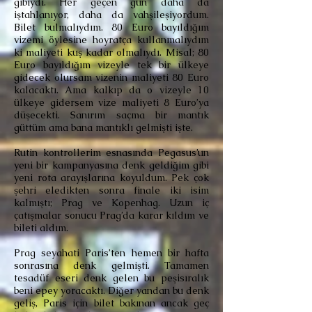
gibiydi. Her geçen gün daha da
iştahlanıyor, daha da vahşileşiyordum.
Bilet bulmalıydım. 80 Euro bayıldığım
vizemi öylesine hoyratça kullanmalıydım
ki maliyeti kuş kadar olmalıydı. Misal; 80
Euro bayıldığım vizeyle tek bir ülkeye
gidecek olursam vizenin maliyeti 80 Euro
kalacaktı. Ama kalkıp da o vizeyle 10
ülkeye gidersem vize maliyeti 8 Euro’ya
düşecekti. Sanırım saçma bir mantık
güttüm ama bana mantıklı gelmişti işte.
Rutin kontrollerim esnasında Pegasus’un
yeni bir kampanyasına denk geldiğim gibi
yeni rota arayışlarına koyuldum. Pek çok
şehri eledikten sonra finale iki isim
kalmıştı; Prag ve Kopenhag. Uzun iç
çatışmalar sonucu Prag’da karar kıldım ve
bileti aldım.
Prag seyahati Paris’ten hemen bir hafta
sonrasına denk gelmişti. Tamamen
tesadüf eseri denk gelen bu peşisıralık
beni epey yoracaktı. Diğer yandan bu denk
geliş, Paris için bilet bakınan ancak geç