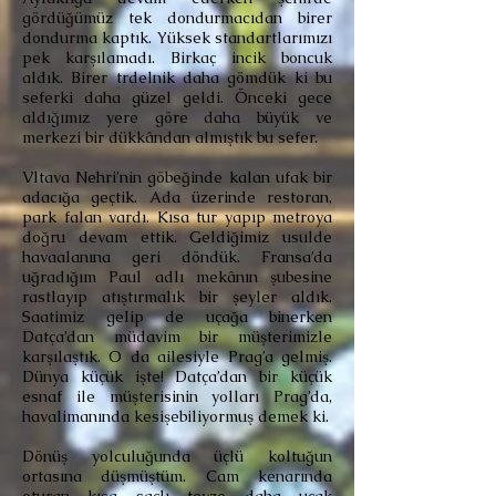
gördüğümüz tek dondurmacıdan birer
dondurma kaptık. Yüksek standartlarımızı
pek karşılamadı. Birkaç incik boncuk
aldık. Birer trdelnik daha gömdük ki bu
seferki daha güzel geldi. Önceki gece
aldığımız yere göre daha büyük ve
merkezi bir dükkândan almıştık bu sefer.
Vltava Nehri’nin göbeğinde kalan ufak bir
adacığa geçtik. Ada üzerinde restoran,
park falan vardı. Kısa tur yapıp metroya
doğru devam ettik. Geldiğimiz usulde
havaalanına geri döndük. Fransa’da
uğradığım Paul adlı mekânın şubesine
rastlayıp atıştırmalık bir şeyler aldık.
Saatimiz gelip de uçağa binerken
Datça’dan müdavim bir müşterimizle
karşılaştık. O da ailesiyle Prag’a gelmiş.
Dünya küçük işte! Datça’dan bir küçük
esnaf ile müşterisinin yolları Prag’da,
havalimanında kesişebiliyormuş demek ki.
Dönüş yolculuğunda üçlü koltuğun
ortasına düşmüştüm. Cam kenarında