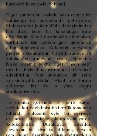
hareketlilik ve coşku hakimdi.
Diğer yandan bu coşkulu hava acayip bir
kalabalığı da beraberinde getiriyordu.
Malezya’daki Jonker Walk deneyimimden
bile daha beter bir kalabalığın içine
düşmüştük. Kendi etrafımızda dönemiyor,
kurtulmak için gerisin geri gidemiyor,
adım atamıyorduk. Kalabalığı meydana
getiren aksamlardan biriydik sadece ve
kalabalığın iradesine boyun eğmekten
başka çaremiz yoktu. Eğer “insan seli”
diye bir deyiş olmasaydı tam o an ben icat
edebilirdim. Tam anlamıyla bir selin
içerisindeydik çünkü. Akıntı ne tarafa
gidiyorsa biz de o yöne doğru
sürükleniyorduk.
15 dakika içerisinde 5 metre kadar
mesafe kat edebilmiştik ki trafik tamamen
kitlendi. Kalabalık öyle bir seviyeye
erişmişti ki kimse kıpırdayamıyordu.
Kalakalmıştık. Duraklayan insanlar,
meydanın bir köşesine dikilmiş devasa
çam ağacı üzerindeki ışıklandırmaların