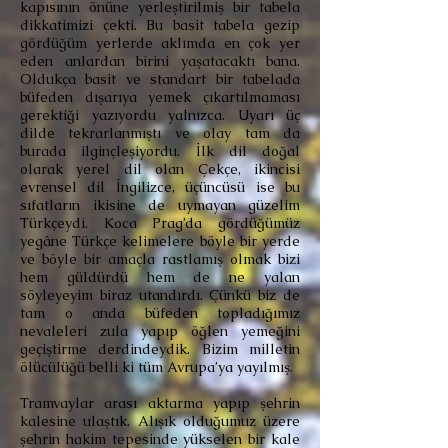
kapısının önüne yerleştirilmiş bir tabela
dikkatimizi çekti. Bu basit tabela gezip
gördüğüm yerlerde aklımda en çok yer
eden anlardan birini yaşatacaktı bana.
Oldukça basit ve standart bir tabelada
büfeden dışarıya yemek çıkartılmaması
gerektiği yazıyordu yalnızca. Uyarı üç
dilde tekrarlanmıştı ve olay tam da
burada ilginçleşiyordu. İlk dil doğal
olarak yerel dil olan Çekçe, ikincisi
evrensel dil İngilizce, üçüncüsü ise bu
sıfatların ikisine de uymayan güzelim
Türkçeydi. Koca Prag’da gördüğümüz
yegâne Türkçe kelimelere böyle bir yerde
ve böyle bir amaçla rastlamış olmak bizi
hem güldürdü hem de ne yalan
söyleyeyim biraz utandırdı. Çünkü biz de
tam o anda büfeden topladığımız
nevaleleri zula yapıp öğlen yemeğini
geçiştirme derdindeydik. Bizim milletin
ölücülüğü belli ki tüm Avrupa’ya yayılmış.
Tramvaylar arası aktarma yapıp şehrin
kalesine ulaştık. Alışık olduğumuz üzere
şehrin hakim tepesinde yükselen bir kale