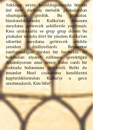
Yaklaşıp seyre koyulduğumuzda büstün
üst üste dizilmiş metalik plakalardan
oluştuğunu gördük. Bu plakalar,
hizalandıklarında Kafka’nın simasını
meydana getirecek şekillerde yapılmıştı.
Kısa aralıklarla ve grup grup dönen bu
plakalar sırayla dört bir yönden Kafka’nın
siluetini meydana getirecek şekilde
yeniden diziliyorlardı. Benzerine
rastlamadığım türden bir heykeldi. Bu
bakımdan ziyaret edilmesi gerektiğini
düşünüyorum ama bence daha canlı bir
noktada bulunması gerekirdi. Belki de
insanlar Noel coşkusuna kendilerini
kaptırdıklarından Kafka’yı o gece
unutmuşlardı. Kim bilir?