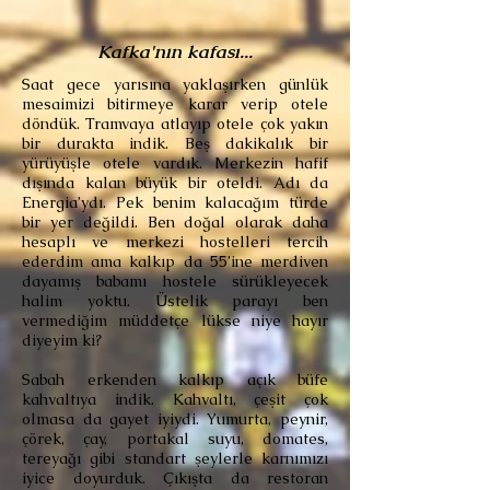
Kafka'nın kafası...
Saat gece yarısına yaklaşırken günlük
mesaimizi bitirmeye karar verip otele
döndük. Tramvaya atlayıp otele çok yakın
bir durakta indik. Beş dakikalık bir
yürüyüşle otele vardık. Merkezin hafif
dışında kalan büyük bir oteldi. Adı da
Energia’ydı. Pek benim kalacağım türde
bir yer değildi. Ben doğal olarak daha
hesaplı ve merkezi hostelleri tercih
ederdim ama kalkıp da 55’ine merdiven
dayamış babamı hostele sürükleyecek
halim yoktu. Üstelik parayı ben
vermediğim müddetçe lükse niye hayır
diyeyim ki?
Sabah erkenden kalkıp açık büfe
kahvaltıya indik. Kahvaltı, çeşit çok
olmasa da gayet iyiydi. Yumurta, peynir,
çörek, çay, portakal suyu, domates,
tereyağı gibi standart şeylerle karnımızı
iyice doyurduk. Çıkışta da restoran