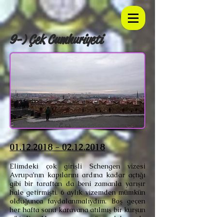
9-) Çek Cumhuriyeti
01.12.2018 - 02.12.2018
Elimdeki çok girişli Schengen vizesi
Avrupa’nın kapılarını ardına kadar açtığı
gibi bir taraftan da beni zamanla yarışır
hale getirmişti. 6 aylık vizemden mümkün
olduğunca faydalanmalıydım. Boş geçen
her hafta sonu karavana atılmış bir kurşun