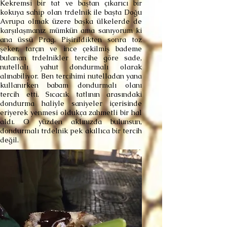
Kekremsi bir tat ve baştan çıkarıcı bir
kokuya sahip olan trdelnik ile başta Doğu
Avrupa olmak üzere başka ülkelerde de
karşılaşmanız mümkün ama sanıyorum ki
ana üssü Prag. Pişirildikten sonra toz
şeker, tarçın ve ince çekilmiş bademe
bulanan trdelnikler tercihe göre sade,
nutellalı yahut dondurmalı olarak
alınabiliyor. Ben tercihimi nutelladan yana
kullanırken babam dondurmalı olanı
tercih etti. Sıcacık tatlının arasındaki
dondurma haliyle saniyeler içerisinde
eriyerek yenmesi oldukça zahmetli bir hal
aldı. O yüzden aklınızda bulunsun,
dondurmalı trdelnik pek akıllıca bir tercih
değil.