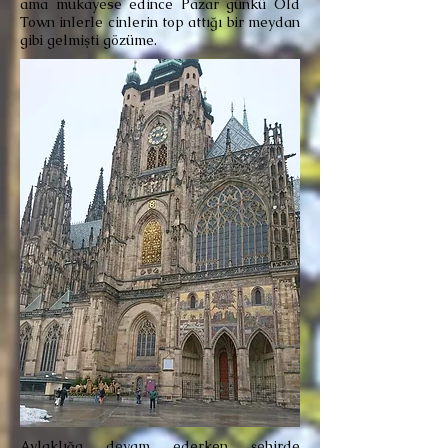
ama mukayese edince Pazar günkü Old
Town inlerle cinlerin top attığı bir meydan
gibi gelmişti gözüme.
Aylaklığa devam ederken şehirde