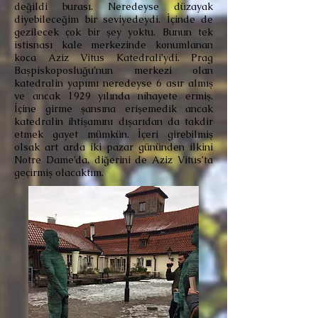
değildi burası. Neredeyse düzayak
diyebileceğim bir seviyedeydi. İçinde de
gezilecek çok bir şey yoktu. Bunun tek
istisnası kale merkezinde konumlanan
koca Aziz Vitus Katedrali’ydi. Prag
Başpiskoposluğu’nun merkezi olan
katedralin yapımı neredeyse 6 asır almış
ve ancak 1929 yılında nihayete ermiş.
İçine girme şansına erişemedik ancak
katedralin ihtişamını dışarıdan da takdir
etmek gayet mümkün. İçeri girebilmiş
olsak art arda iki pazar gününden ilkini
Notre Dame’da, diğerini de Aziz Vitus’ta
geçirmiş olacaktım.