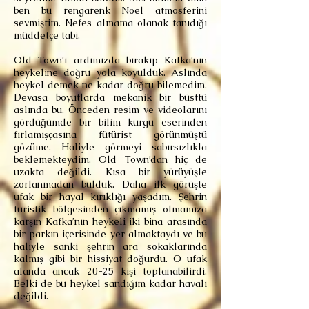
ben bu rengarenk Noel atmosferini
sevmiştim. Nefes almama olanak tanıdığı
müddetçe tabi.
Old Town’ı ardımızda bırakıp Kafka’nın
heykeline doğru yola koyulduk. Aslında
heykel demek ne kadar doğru bilemedim.
Devasa boyutlarda mekanik bir büsttü
aslında bu. Önceden resim ve videolarını
gördüğümde bir bilim kurgu eserinden
fırlamışçasına fütürist görünmüştü
gözüme. Haliyle görmeyi sabırsızlıkla
beklemekteydim. Old Town’dan hiç de
uzakta değildi. Kısa bir yürüyüşle
zorlanmadan bulduk. Daha ilk görüşte
ufak bir hayal kırıklığı yaşadım. Şehrin
turistik bölgesinden çıkmamış olmamıza
karşın Kafka’nın heykeli iki bina arasında
bir parkın içerisinde yer almaktaydı ve bu
haliyle sanki şehrin ara sokaklarında
kalmış gibi bir hissiyat doğurdu. O ufak
alanda ancak 20-25 kişi toplanabilirdi.
Belki de bu heykel sandığım kadar havalı
değildi.