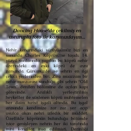
Dancing House'da çekilmiş en
usturuplu foto ile karşınızdayım...
Nehir kenarındaki yürüyüşümüz bizi en
sonunda Charles Köprüsü’ne taşıdı. 14.
yüzyıl sonlarında yapılan bu köprü nehir
üzerindeki en eski köprü de aynı
zamanda. Günümüzde ise şehrin en ilgi
çekici yerlerinden biri. Zira muazzam bir
nehir manzarası sunduğu gibi şehrin “Old
Town” denilen bölümüne de açılan kapı
görevinde. Aralıklı yerleştirilmiş
heykeller ile süslenen köprü muhtemelen
her daim turist işgali altında. Bu işgal
arasında kendimize zar zor yer açıp
usulca akan nehri izledik bir müddet.
Özellikle köprünün bulunduğu bölümde
iyice genişleyen nehrin her iki tarafında
mini kanallar inşa edilmişti. Derinliği