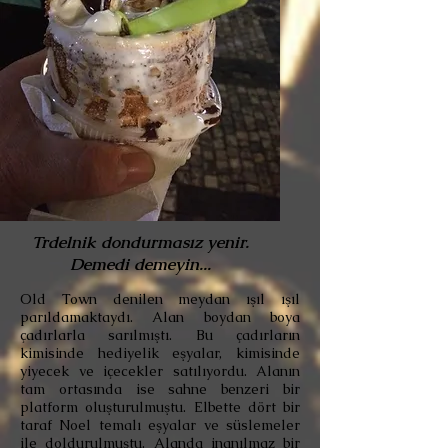
Trdelnik dondurmasız yenir.
Demedi demeyin...
Old Town denilen meydan ışıl ışıl
parıldamaktaydı. Alan boydan boya
çadırlarla sarılmıştı. Bu çadırların
kimisinde hediyelik eşyalar, kimisinde
yiyecek ve içecekler satılıyordu. Alanın
tam ortasında ise sahne benzeri bir
platform oluşturulmuştu. Elbette dört bir
taraf Noel temalı eşyalar ve süslemeler
ile doldurulmuştu. Alanda inanılmaz bir