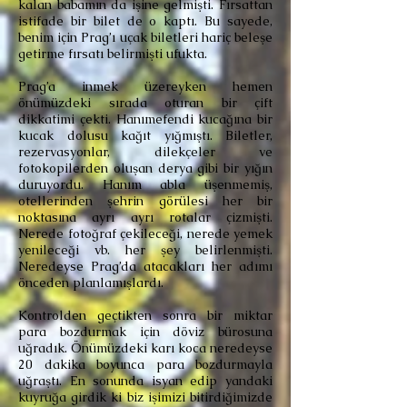
kalan babamın da işine gelmişti. Fırsattan
istifade bir bilet de o kaptı. Bu sayede,
benim için Prag’ı uçak biletleri hariç beleşe
getirme fırsatı belirmişti ufukta.
Prag’a inmek üzereyken hemen
önümüzdeki sırada oturan bir çift
dikkatimi çekti. Hanımefendi kucağına bir
kucak dolusu kağıt yığmıştı. Biletler,
rezervasyonlar, dilekçeler ve
fotokopilerden oluşan derya gibi bir yığın
duruyordu. Hanım abla üşenmemiş,
otellerinden şehrin görülesi her bir
noktasına ayrı ayrı rotalar çizmişti.
Nerede fotoğraf çekileceği, nerede yemek
yenileceği vb. her şey belirlenmişti.
Neredeyse Prag’da atacakları her adımı
önceden planlamışlardı.
Kontrolden geçtikten sonra bir miktar
para bozdurmak için döviz bürosuna
uğradık. Önümüzdeki karı koca neredeyse
20 dakika boyunca para bozdurmayla
uğraştı. En sonunda isyan edip yandaki
kuyruğa girdik ki biz işimizi bitirdiğimizde