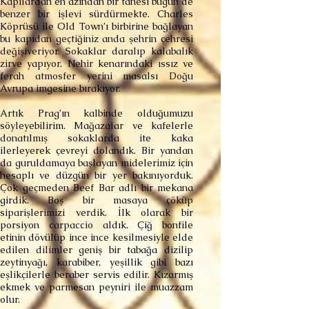
Kapılardan en azından bir tanesi bugün de
benzer bir işlevi sürdürmekte. Charles
Köprüsü ile Old Town’ı birbirine bağlayan
bu kapıdan geçtiğiniz anda şehrin çehresi
değişiveriyor. Sokaklar daralıp kalabalık
zirve yapıyor. Nehir kenarındaki ıssız ve
ferah atmosfer yerini masalsı Doğu
Avrupa imgesine bırakıyor.
Artık Prag’ın kalbinde olduğumuzu
söyleyebilirim. Mağazalar ve kafelerle
donatılmış sokaklarda ite kaka
ilerleyerek çevreyi dolandık. Bir yandan
da guruldamaya başlayan midelerimiz için
hesaplı ve düzgün bir yer bakınıyorduk.
Çok geçmeden Beef Bar adlı bir mekana
girdik. Boş bir masaya çöküp
siparişlerimizi verdik. İlk olarak bir
porsiyon carpaccio aldık. Çiğ bonfile
etinin dövülüp ince ince kesilmesiyle elde
edilen dilimler geniş bir tabağa dizilip
zeytinyağı, karabiber, yeşillik gibi bazı
eşlikçilerle beraber servis edilir. Kızarmış
ekmek ve parmesan peyniri ile muazzam
olur.