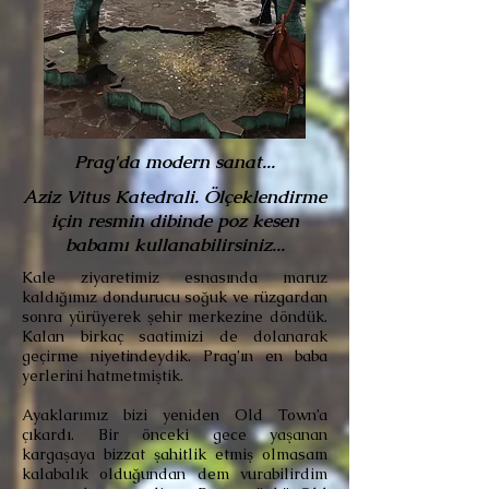
Prag'da modern sanat...
Aziz Vitus Katedrali. Ölçeklendirme
için resmin dibinde poz kesen
babamı kullanabilirsiniz...
Kale ziyaretimiz esnasında maruz
kaldığımız dondurucu soğuk ve rüzgardan
sonra yürüyerek şehir merkezine döndük.
Kalan birkaç saatimizi de dolanarak
geçirme niyetindeydik. Prag’ın en baba
yerlerini hatmetmiştik.
Ayaklarımız bizi yeniden Old Town’a
çıkardı. Bir önceki gece yaşanan
kargaşaya bizzat şahitlik etmiş olmasam
kalabalık olduğundan dem vurabilirdim