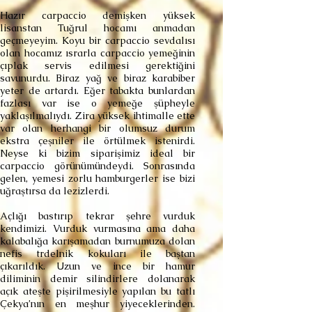
Hazır carpaccio demişken yüksek
lisanstan Tuğrul hocamı anmadan
geçmeyeyim. Koyu bir carpaccio sevdalısı
olan hocamız ısrarla carpaccio yemeğinin
çıplak servis edilmesi gerektiğini
savunurdu. Biraz yağ ve biraz karabiber
yeter de artardı. Eğer tabakta bunlardan
fazlası var ise o yemeğe şüpheyle
yaklaşılmalıydı. Zira yüksek ihtimalle ette
var olan herhangi bir olumsuz durum
ekstra çeşniler ile örtülmek istenirdi.
Neyse ki bizim siparişimiz ideal bir
carpaccio görünümündeydi. Sonrasında
gelen, yemesi zorlu hamburgerler ise bizi
uğraştırsa da lezizlerdi.
Açlığı bastırıp tekrar şehre vurduk
kendimizi. Vurduk vurmasına ama daha
kalabalığa karışamadan burnumuza dolan
nefis trdelnik kokuları ile baştan
çıkarıldık. Uzun ve ince bir hamur
diliminin demir silindirlere dolanarak
açık ateşte pişirilmesiyle yapılan bu tatlı
Çekya’nın en meşhur yiyeceklerinden.