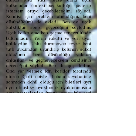
oturan kısa saçlı teyze daha uçak
kalkmadan öndeki boş koltuğu gösterip
istersem oraya geçebileceğimi söyledi.
Kendisi için problem olmadığını, beni
düşündüğünü de ekledi. Ben de uçak
kalktıktan sonra geçeceğimi söyledim.
Uçak kalktı ama ben geçme tenezzülünde
bulunmadım. Yerim rahattı ve yarı uyur
haldeydim. Uslu duramayan teyze beni
tatlı uykumdan uyandırıp kolunun sakat
olduğunu –beni düşündüğü yokmuş
anlaşılan- ve geçmeyeceksem kendisinin
geçeceğini söyledi. Ben de geç dedim.
Ona yer vermek için koridor tarafında
oturan Çinli abiyle –babam seyahatime
sonradan dahil olduğu için biletleri ayrı
ayrı almıştık- ayaklandık ayaklanmasına
ama hosteslerden fırçayı yememizle geri
çöktük. Henüz ayağa kalkmamıza izin
yoktu. Uçak iyice havalanınca kadına
geçebileceğini söyledim ama oralı olmadı.
Sonuçta koyun koyuna gittik.